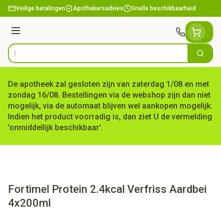
Ga naar de inhoud
Veilige betalingen
Apothekersadvies
Snelle beschikbaarheid
Menu
Zoek
Product, merk, categorie...
De apotheek zal gesloten zijn van zaterdag 1/08 en met
zondag 16/08. Bestellingen via de webshop zijn dan niet
mogelijk, via de automaat blijven wel aankopen mogelijk.
Indien het product voorradig is, dan ziet U de vermelding
'onmiddellijk beschikbaar'.
Fortimel Protein 2.4kcal Verfriss Aardbei
4x200ml