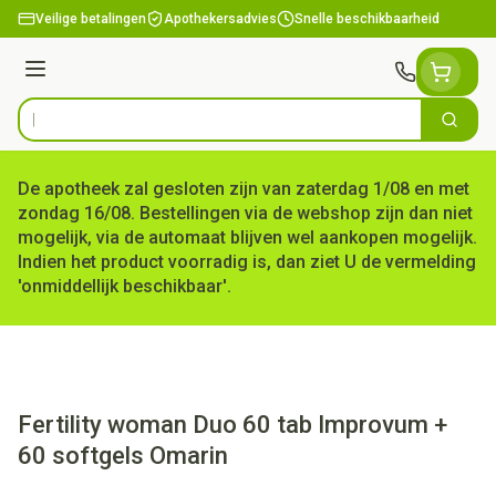
Ga naar de inhoud
Veilige betalingen
Apothekersadvies
Snelle beschikbaarheid
Menu
Zoek
Product, merk, categorie...
De apotheek zal gesloten zijn van zaterdag 1/08 en met
zondag 16/08. Bestellingen via de webshop zijn dan niet
mogelijk, via de automaat blijven wel aankopen mogelijk.
Indien het product voorradig is, dan ziet U de vermelding
'onmiddellijk beschikbaar'.
Fertility woman Duo 60 tab Improvum +
60 softgels Omarin