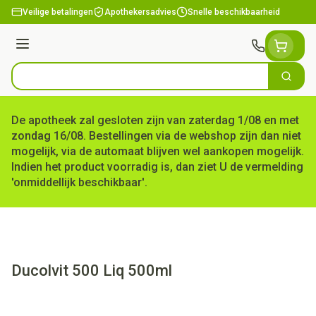
Ga naar de inhoud
Veilige betalingen
Apothekersadvies
Snelle beschikbaarheid
Menu
Zoek
Product, merk, categorie...
De apotheek zal gesloten zijn van zaterdag 1/08 en met
zondag 16/08. Bestellingen via de webshop zijn dan niet
mogelijk, via de automaat blijven wel aankopen mogelijk.
Indien het product voorradig is, dan ziet U de vermelding
'onmiddellijk beschikbaar'.
Ducolvit 500 Liq 500ml