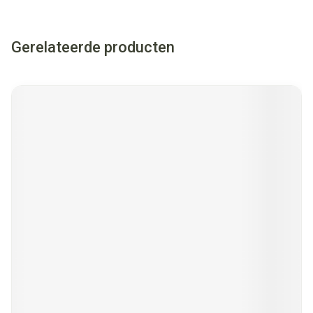
Gerelateerde producten
Navigeren door de elementen van de carrousel is mogelijk met
Druk om carrousel over te slaan
Druk op om naar carrouselnavigatie te gaan