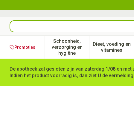
Ga naar de inhoud
Product, merk, categorie...
Schoonheid,
Dieet, voeding en
verzorging en
Promoties
Toon submenu voor Schoonheid
Toon subm
vitamines
hygiëne
De apotheek zal gesloten zijn van zaterdag 1/08 en met 
Indien het product voorradig is, dan ziet U de vermelding
Cent Pur Cent Powderbrow B