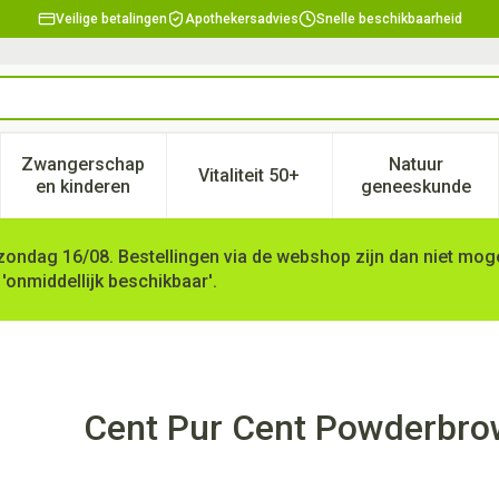
Veilige betalingen
Apothekersadvies
Snelle beschikbaarheid
Zwangerschap
Natuur
Vitaliteit 50+
, verzorging en hygiëne categorie
enu voor Dieet, voeding en vitamines categorie
Toon submenu voor Zwangerschap en kinderen ca
Toon submenu voor Vitaliteit 
Toon subm
en kinderen
geneeskunde
zondag 16/08. Bestellingen via de webshop zijn dan niet mogel
 'onmiddellijk beschikbaar'.
londie
Cent Pur Cent Powderbro