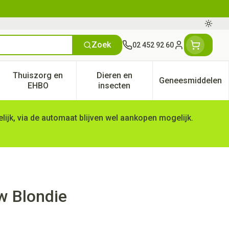
Oversc
Zoek
02 452 92 60
Klant menu
Thuiszorg en
Dieren en
Geneesmiddelen
tegorie
50+ categorie
enu voor Natuur geneeskunde categorie
Toon submenu voor Thuiszorg en EHBO categorie
Toon submenu voor Dieren en 
Toon subm
EHBO
insecten
ijk, via de automaat blijven wel aankopen mogelijk.
w Blondie