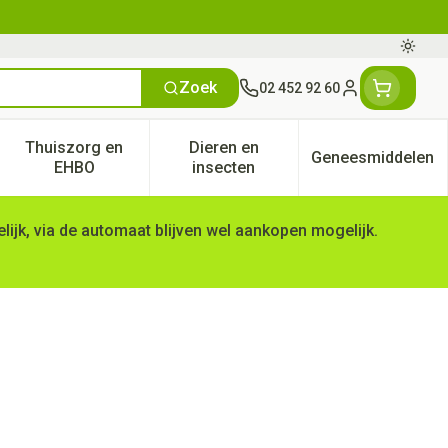
Oversc
Zoek
02 452 92 60
Klant menu
Thuiszorg en
Dieren en
Geneesmiddelen
tegorie
50+ categorie
enu voor Natuur geneeskunde categorie
Toon submenu voor Thuiszorg en EHBO categorie
Toon submenu voor Dieren en 
Toon subm
EHBO
insecten
ijk, via de automaat blijven wel aankopen mogelijk.