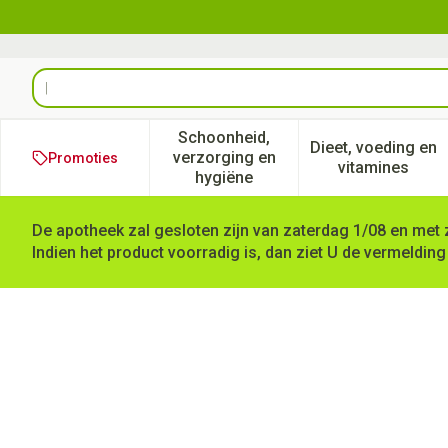
Ga naar de inhoud
Product, merk, categorie...
Schoonheid,
Dieet, voeding en
verzorging en
Promoties
Toon submenu voor Schoonheid
Toon subm
vitamines
hygiëne
De apotheek zal gesloten zijn van zaterdag 1/08 en met 
Indien het product voorradig is, dan ziet U de vermelding
Burn Blott Zakje 3,5ml