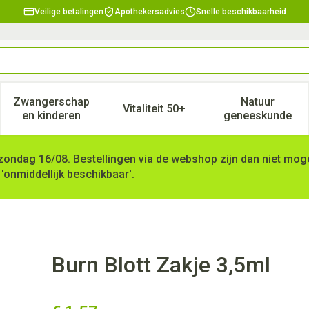
Veilige betalingen
Apothekersadvies
Snelle beschikbaarheid
Zwangerschap
Natuur
Vitaliteit 50+
, verzorging en hygiëne categorie
enu voor Dieet, voeding en vitamines categorie
Toon submenu voor Zwangerschap en kinderen ca
Toon submenu voor Vitaliteit 
Toon subm
en kinderen
geneeskunde
zondag 16/08. Bestellingen via de webshop zijn dan niet mogel
 'onmiddellijk beschikbaar'.
Burn Blott Zakje 3,5ml