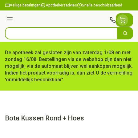
Ga naar de inhoud
Veilige betalingen
Apothekersadvies
Snelle beschikbaarheid
Menu
Zoek
Product, merk, categorie...
De apotheek zal gesloten zijn van zaterdag 1/08 en met
zondag 16/08. Bestellingen via de webshop zijn dan niet
mogelijk, via de automaat blijven wel aankopen mogelijk.
Indien het product voorradig is, dan ziet U de vermelding
'onmiddellijk beschikbaar'.
Bota Kussen Rond + Hoes