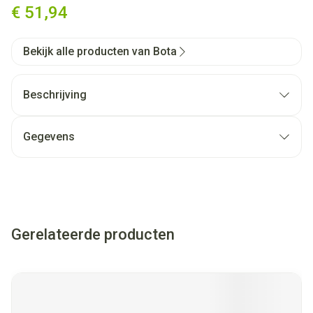
€ 51,94
Bekijk alle producten van Bota
Beschrijving
Gegevens
Gerelateerde producten
Navigeren door de elementen van de carrousel is mogelijk met
Druk om carrousel over te slaan
Druk op om naar carrouselnavigatie te gaan