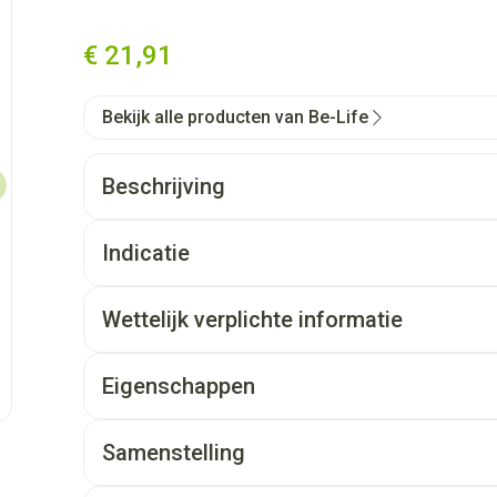
€ 21,91
Bekijk alle producten van Be-Life
Beschrijving
Indicatie
Wettelijk verplichte informatie
Eigenschappen
Toegestaan voor kinderen (+12 jaar)
Plantaardige capsule
Samenstelling
Vegan
Samenstelling