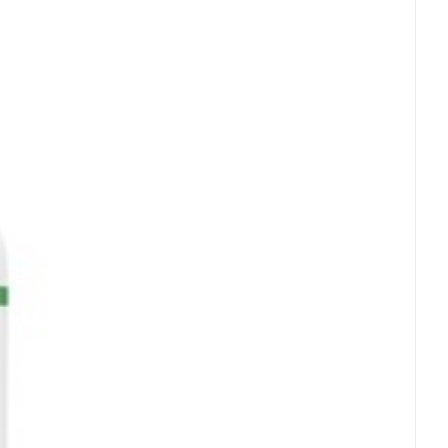
an
 25°C)