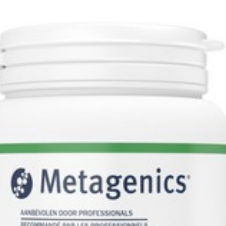
Diepte
63 mm
Dieetbeperkingen
Glutenvrij, Lactosevrij, Veg
Behoud
Kamertemperatuur (15°C -