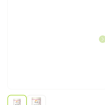
View larger image
View larger image