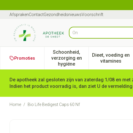
Ga naar de inhoud
Dia 1 van 1
Afspraken
Contact
Gezondheidsnieuws
Voorschrift
Op zo
Product, merk, categorie...
Schoonheid,
Dieet, voeding en
verzorging en
Promoties
Toon submenu voor Schoonheid
Toon subm
vitamines
hygiëne
De apotheek zal gesloten zijn van zaterdag 1/08 en met 
Indien het product voorradig is, dan ziet U de vermelding
Home
/
Bio Life Bedigest Caps 60 Nf
Bio Life Bedigest Caps 60 Nf