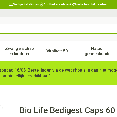
Veilige betalingen
Apothekersadvies
Snelle beschikbaarheid
Zwangerschap
Natuur
Vitaliteit 50+
, verzorging en hygiëne categorie
enu voor Dieet, voeding en vitamines categorie
Toon submenu voor Zwangerschap en kinderen ca
Toon submenu voor Vitaliteit 
Toon subm
en kinderen
geneeskunde
zondag 16/08. Bestellingen via de webshop zijn dan niet mogel
 'onmiddellijk beschikbaar'.
Bio Life Bedigest Caps 60