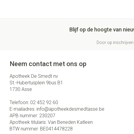
Blijf op de hoogte van ni
Door op inschrijven 
Neem contact met ons op
Apotheek De Smedt nv
St.-Hubertusplein 9bus B1
1730
Asse
Telefoon:
02 452 92 60
E-mailadres:
info@
apotheekdesmedtasse.be
APB nummer:
230207
Apotheek titularis:
Van Beneden Katleen
BTW nummer:
BE0414478228