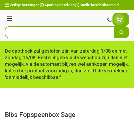
Ga naar de inhoud
Veilige betalingen
Apothekersadvies
Snelle beschikbaarheid
Menu
Zoek
Product, merk, categorie...
De apotheek zal gesloten zijn van zaterdag 1/08 en met
zondag 16/08. Bestellingen via de webshop zijn dan niet
mogelijk, via de automaat blijven wel aankopen mogelijk.
Indien het product voorradig is, dan ziet U de vermelding
'onmiddellijk beschikbaar'.
Bibs Fopspeenbox Sage