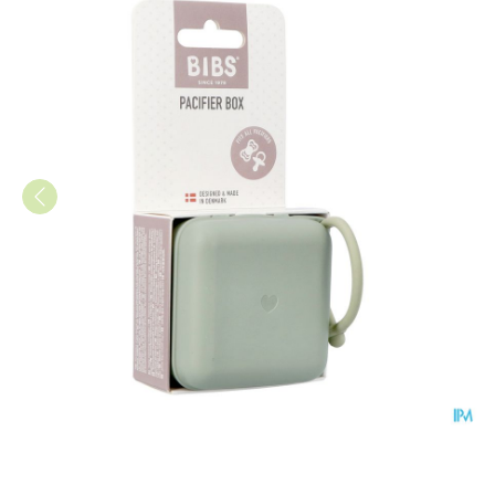
Bibs Fopspeenbox Sage