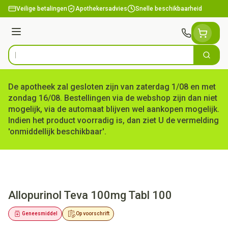
Ga naar de inhoud
Veilige betalingen
Apothekersadvies
Snelle beschikbaarheid
Menu
Zoek
Product, merk, categorie...
De apotheek zal gesloten zijn van zaterdag 1/08 en met
zondag 16/08. Bestellingen via de webshop zijn dan niet
mogelijk, via de automaat blijven wel aankopen mogelijk.
Indien het product voorradig is, dan ziet U de vermelding
'onmiddellijk beschikbaar'.
Allopurinol Teva 100mg Tabl 100
Geneesmiddel
Op voorschrift