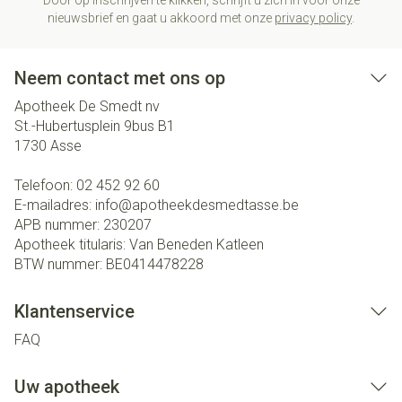
Door op inschrijven te klikken, schrijft u zich in voor onze
nieuwsbrief en gaat u akkoord met onze
privacy policy
.
Neem contact met ons op
Apotheek De Smedt nv
St.-Hubertusplein 9bus B1
1730
Asse
Telefoon:
02 452 92 60
E-mailadres:
info@
apotheekdesmedtasse.be
APB nummer:
230207
Apotheek titularis:
Van Beneden Katleen
BTW nummer:
BE0414478228
Klantenservice
FAQ
Uw apotheek