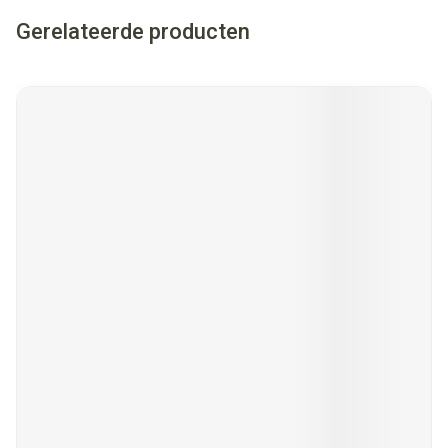
Gerelateerde producten
Navigeren door de elementen van de carrousel is mogelijk met
Druk om carrousel over te slaan
Druk op om naar carrouselnavigatie te gaan