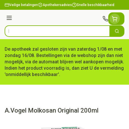
Ga naar de inhoud
Veilige betalingen
Apothekersadvies
Snelle beschikbaarheid
Menu
Zoek
Product, merk, categorie...
De apotheek zal gesloten zijn van zaterdag 1/08 en met
zondag 16/08. Bestellingen via de webshop zijn dan niet
mogelijk, via de automaat blijven wel aankopen mogelijk.
Indien het product voorradig is, dan ziet U de vermelding
'onmiddellijk beschikbaar'.
A.Vogel Molkosan Original 200ml